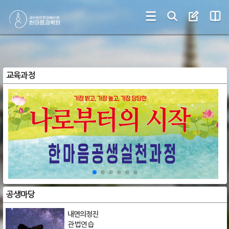
교육과정
공생마당
내면의정진
관법연습